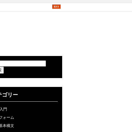
RSS
テゴリー
P入門
フォーム
基本構文