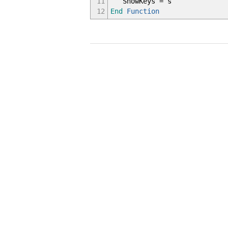
11
ShowKeys = s
12
End
Function