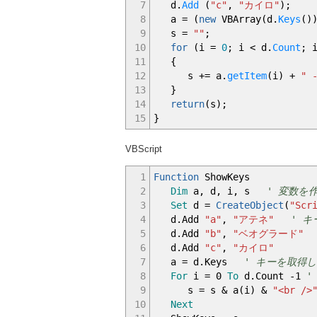
7
d.
Add
(
"c"
,
"カイロ"
)
;
8
a
=
(
new
VBArray
(
d.
Keys
(
)
9
s
=
""
;
10
for
(
i
=
0
;
i
<
d.
Count
;
11
{
12
s
+=
a.
getItem
(
i
)
+
" 
13
}
14
return
(
s
)
;
15
}
VBScript
1
Function
ShowKeys
2
Dim
a, d, i, s
' 変数を
3
Set
d =
CreateObject
(
"Scr
4
d.Add
"a"
,
"アテネ"
' 
5
d.Add
"b"
,
"ベオグラード"
6
d.Add
"c"
,
"カイロ"
7
a = d.Keys
' キーを取得
8
For
i = 0
To
d.Count -1
'
9
s = s & a(i) &
"<br />
10
Next