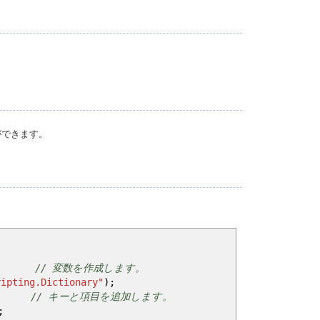
ができます。
// 変数を作成します。
ripting.Dictionary"
)
;
// キーと項目を追加します。
;