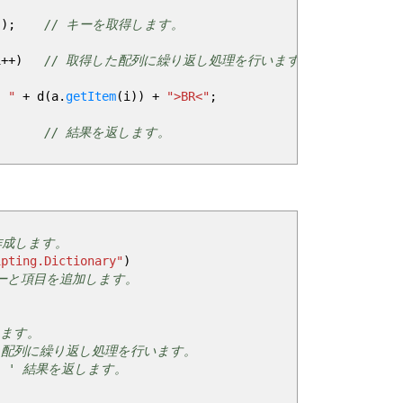
)
)
;
// キーを取得します。
i
++
)
// 取得した配列に繰り返し処理を行います。
- "
+
d
(
a.
getItem
(
i
)
)
+
">BR<"
;
// 結果を返します。
作成します。
ipting.Dictionary"
)
キーと項目を追加します。
します。
 配列に繰り返し処理を行います。
"
' 結果を返します。