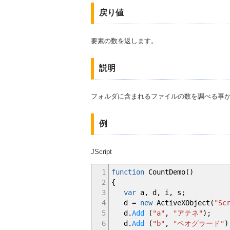
戻り値
要素の数を返します。
説明
フォルダに含まれるファイルの数を調べる事
例
JScript
1
function
CountDemo
(
)
2
{
3
var
a
,
d
,
i
,
s
;
4
d
=
new
ActiveXObject
(
"Sc
5
d.
Add
(
"a"
,
"アテネ"
)
;
6
d.
Add
(
"b"
,
"ベオグラード"
)