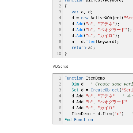
2
{
3
var
a
,
d
;
4
d
=
new
ActiveXObject
(
"Sc
5
d.
Add
(
"a"
,
"アテネ"
)
;
6
d.
Add
(
"b"
,
"ベオグラード"
)
;
7
d.
Add
(
"c"
,
"カイロ"
)
;
8
a
=
d.
Item
(
keyword
)
;
9
return
(
a
)
;
10
}
VBScript
1
Function
ItemDemo
2
Dim
d
' Create some var
3
Set
d =
CreateObject
(
"Scr
4
d.Add
"a"
,
"アテネ"
' 
5
d.Add
"b"
,
"ベオグラード"
6
d.Add
"c"
,
"カイロ"
7
ItemDemo = d.Item(
"c"
)
8
End
Function