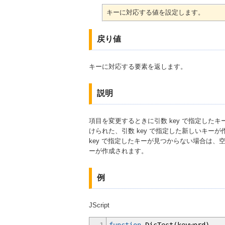
キーに対応する値を設定します。
戻り値
キーに対応する要素を返します。
説明
項目を変更するときに引数 key で指定したキ
けられた、引数 key で指定した新しいキー
key で指定したキーが見つからない場合は、空
ーが作成されます。
例
JScript
1
function
DicTest
(
keyword
)