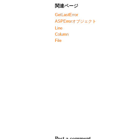
関連ページ
GetLastError
ASPErrorオブジェクト
Line
Column
File
Post a comment