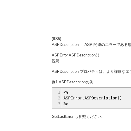
(IIS5)
ASPDescription — ASP 関連のエラ
ASPError.ASPDescription( )
説明
ASPDescription プロパティは、より
例1.ASPDescriptionの例
1
<%
2
ASPError.ASPDescription()
3
%>
GetLastError も参照ください。