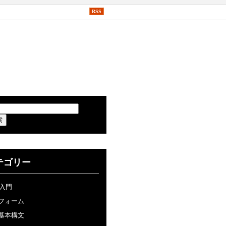
RSS
テゴリー
P入門
フォーム
基本構文