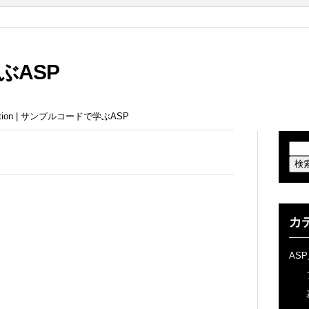
ぶASP
iption | サンプルコードで学ぶASP
カ
AS