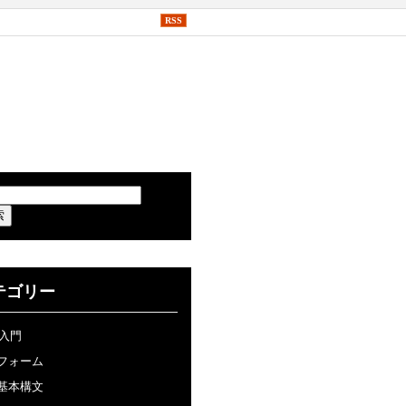
RSS
テゴリー
P入門
フォーム
基本構文