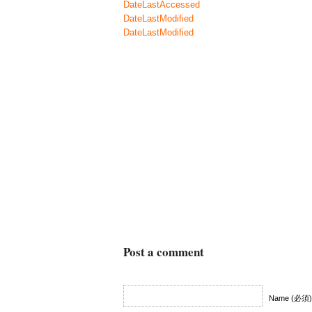
DateLastAccessed
DateLastModified
DateLastModified
Post a comment
Name (必須)