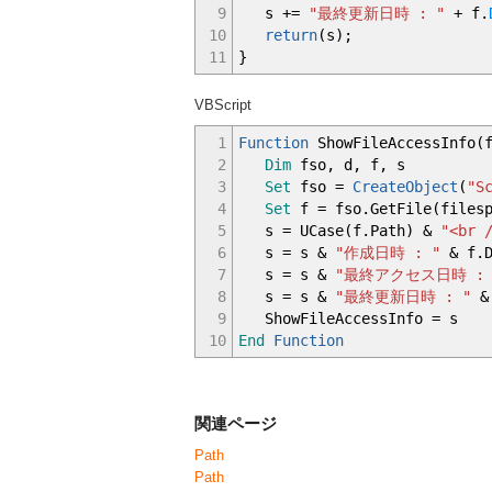
9
s
+=
"最終更新日時 : "
+
f.
10
return
(
s
)
;
11
}
VBScript
1
Function
ShowFileAccessInfo(f
2
Dim
fso, d, f, s
3
Set
fso =
CreateObject
(
"S
4
Set
f = fso.GetFile(files
5
s = UCase(f.Path) &
"<br 
6
s = s &
"作成日時 : "
& f.D
7
s = s &
"最終アクセス日時 : 
8
s = s &
"最終更新日時 : "
& 
9
ShowFileAccessInfo = s
10
End
Function
関連ページ
Path
Path