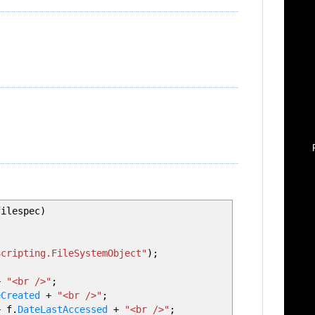
filespec
)
Scripting.FileSystemObject"
)
;
;
+
"<br />"
;
eCreated
+
"<br />"
;
+
f.
DateLastAccessed
+
"<br />"
;