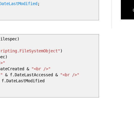
DateLastModified
;
ilespec)
cripting.FileSystemObject"
)
pec)
/>"
ateCreated &
"<br />"
"
& f.DateLastAccessed &
"<br />"
f.DateLastModified