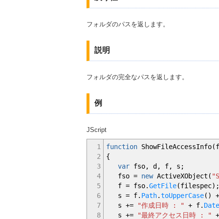
フォルダのパスを返します。
説明
フォルダの完全なパスを返します。
例
JScript
1
function
ShowFileAccessInfo
(
2
{
3
var
fso
,
d
,
f
,
s
;
4
fso
=
new
ActiveXObject
(
"
5
f
=
fso.
GetFile
(
filespec
)
6
s
=
f.
Path
.
toUpperCase
(
)
7
s
+=
"作成日時 : "
+
f.
Dat
8
s
+=
"最終アクセス日時 : "