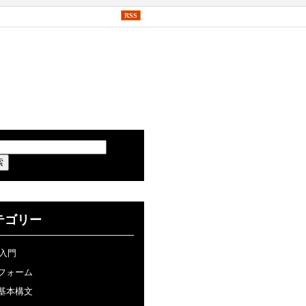
RSS
テゴリー
P入門
フォーム
基本構文