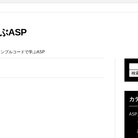
ぶASP
 | サンプルコードで学ぶASP
カ
AS