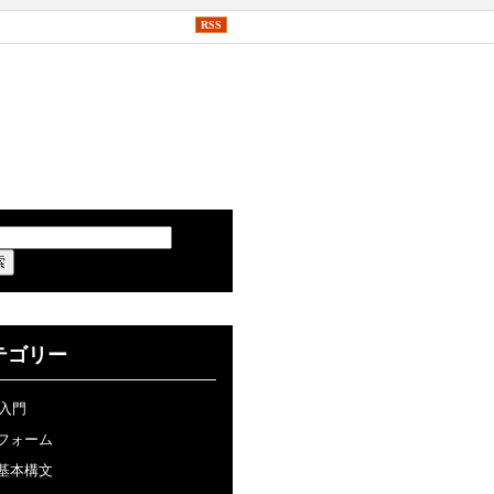
RSS
テゴリー
P入門
フォーム
基本構文