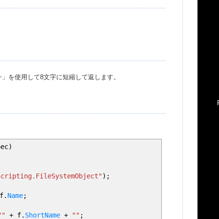
~」を使用して8文字に短縮して返します。
pec
)
Scripting.FileSystemObject"
)
;
;
f.
Name
;
""
+
f.
ShortName
+
""
;