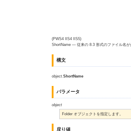
(PWS4 IIS4 IIS5)
ShortName — 従来の 8.3 形式のフ
構文
object.
ShortName
パラメータ
object
Folder オブジェクトを指定します。
戻り値