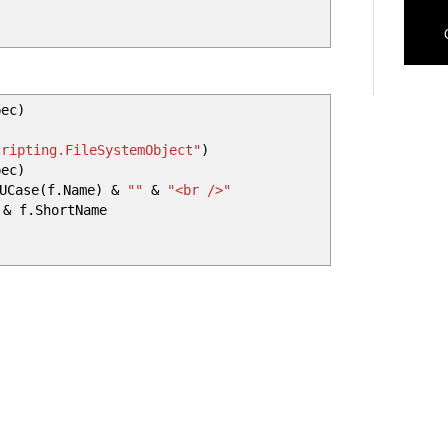
ec)
cripting.FileSystemObject"
)
pec)
UCase(f.Name) &
""
&
"<br />"
& f.ShortName