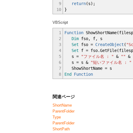
9
return
(
s
)
;
10
}
VBScript
1
Function
ShowShortName(filesp
2
Dim
fso, f, s
3
Set
fso =
CreateObject
(
"S
4
Set
f = fso.GetFile(files
5
s =
"ファイル名 : "
&
""
& 
6
s = s &
"短いファイル名 : "
7
ShowShortName = s
8
End
Function
関連ページ
ShortName
ParentFolder
Type
ParentFolder
ShortPath