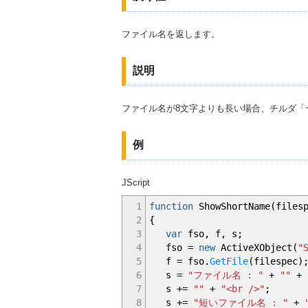
ファイル名を返します。
説明
ファイル名が8文字よりも長い場合、チルダ「
例
JScript
1
function
ShowShortName
(
files
2
{
3
var
fso
,
f
,
s
;
4
fso
=
new
ActiveXObject
(
"
5
f
=
fso.
GetFile
(
filespec
)
6
s
=
"ファイル名 : "
+
""
+
7
s
+=
""
+
"<br />"
;
8
s
+=
"短いファイル名 : "
+