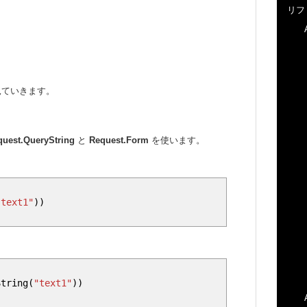
リフ
見ていきます。
quest.QueryString
と
Request.Form
を使います。
"text1"
))
String(
"text1"
))