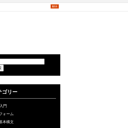
RSS
テゴリー
P入門
フォーム
基本構文