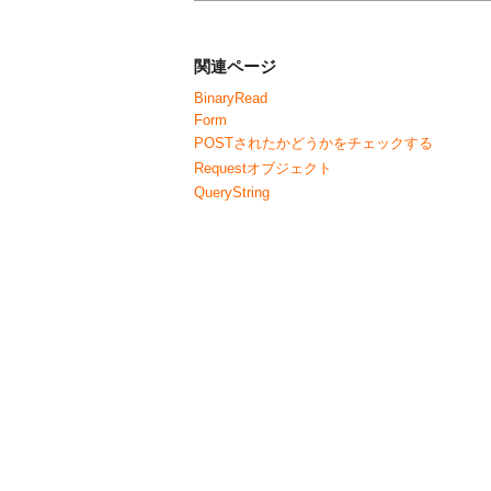
関連ページ
BinaryRead
Form
POSTされたかどうかをチェックする
Requestオブジェクト
QueryString