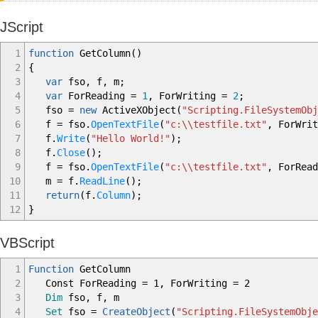
JScript
1
function
GetColumn
(
)
2
{
3
var
fso
,
f
,
m
;
4
var
ForReading
=
1
,
ForWriting
=
2
;
5
fso
=
new
ActiveXObject
(
"Scripting.FileSystemObj
6
f
=
fso.
OpenTextFile
(
"c:
\\
testfile.txt"
,
ForWrit
7
f.
Write
(
"Hello World!"
)
;
8
f.
Close
(
)
;
9
f
=
fso.
OpenTextFile
(
"c:
\\
testfile.txt"
,
ForRead
10
m
=
f.
ReadLine
(
)
;
11
return
(
f.
Column
)
;
12
}
VBScript
1
Function
GetColumn
2
Const ForReading = 1, ForWriting = 2
3
Dim
fso, f, m
4
Set
fso =
CreateObject
(
"Scripting.FileSystemObje