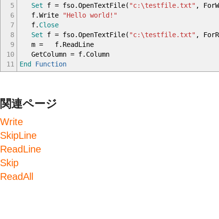
5
Set
f = fso.OpenTextFile(
"c:\testfile.txt"
, For
6
f.Write
"Hello world!"
7
f.
Close
8
Set
f = fso.OpenTextFile(
"c:\testfile.txt"
, ForR
9
m = f.ReadLine
10
GetColumn = f.Column
11
End
Function
関連ページ
Write
SkipLine
ReadLine
Skip
ReadAll