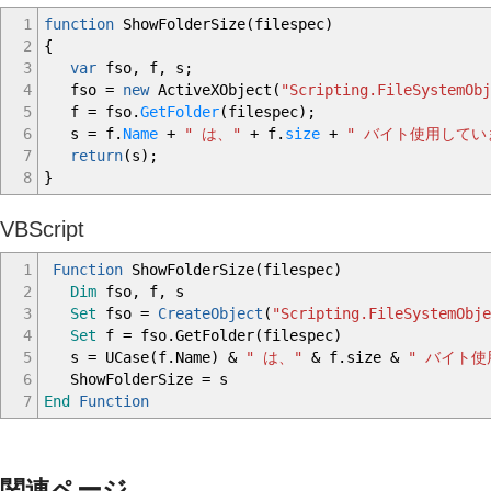
1
function
ShowFolderSize
(
filespec
)
2
{
3
var
fso
,
f
,
s
;
4
fso
=
new
ActiveXObject
(
"Scripting.FileSystemObj
5
f
=
fso.
GetFolder
(
filespec
)
;
6
s
=
f.
Name
+
" は、"
+
f.
size
+
" バイト使用してい
7
return
(
s
)
;
8
}
VBScript
1
Function
ShowFolderSize(filespec)
2
Dim
fso, f, s
3
Set
fso =
CreateObject
(
"Scripting.FileSystemObje
4
Set
f = fso.GetFolder(filespec)
5
s = UCase(f.Name) &
" は、"
& f.size &
" バイト
6
ShowFolderSize = s
7
End
Function
関連ページ