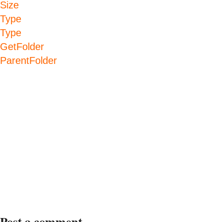
Size
Type
Type
GetFolder
ParentFolder
Post a comment