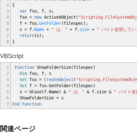
2
{
3
var
fso
,
f
,
s
;
4
fso
=
new
ActiveXObject
(
"Scripting.FileSystemObj
5
f
=
fso.
GetFolder
(
filespec
)
;
6
s
=
f.
Name
+
" は、"
+
f.
size
+
" バイト使用してい
7
return
(
s
)
;
8
}
VBScript
1
Function
ShowFolderSize(filespec)
2
Dim
fso, f, s
3
Set
fso =
CreateObject
(
"Scripting.FileSystemObje
4
Set
f = fso.GetFolder(filespec)
5
s = UCase(f.Name) &
" は、"
& f.size &
" バイト
6
ShowFolderSize = s
7
End
Function
関連ページ